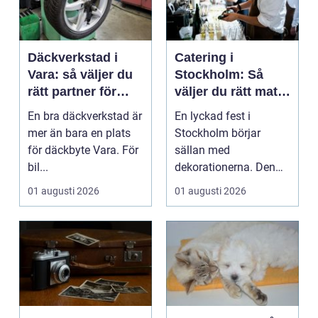
Däckverkstad i
Catering i
Vara: så väljer du
Stockholm: Så
rätt partner för
väljer du rätt mat
säker körning året
till ditt evenemang
En bra däckverkstad är
En lyckad fest i
runt
mer än bara en plats
Stockholm börjar
för däckbyte Vara. För
sällan med
bil...
dekorationerna. Den
börjar i köket....
01 augusti 2026
01 augusti 2026