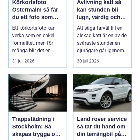
Körkortsfoto
Avlivning katt så
Östermalm så får
kan stunden bli
du ett foto som
lugn, värdig och
alltid blir godkänt
trygg
Ett körkortsfoto kan
Att säga farväl till en
verka som en enkel
älskad katt är en av de
formalitet, men för
svåraste stunder en
många blir det en
djurägare går igenom.
oväntad källa till str...
Beslutet o...
31 juli 2026
30 juli 2026
Trappstädning i
Land rover service
Stockholm: Så
så tar du hand om
skapas trygga och
din terrängbil på