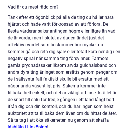
Vad är du mest rädd om?
Tänk efter ett ögonblick på alla de ting du håller nära
hjärtat och hade varit förkrossad av att förlora. De
flesta värderar saker antingen högre eller lägre än vad
de är värda, men i slutet av dagen är det just det
affektiva värdet som bestämmer hur mycket du
kommer gå och reta dig själv eller totalt köra ner dig i en
negativ spiral när samma ting försvinner. Farmors
gamla prydnadssaker liksom ärvda guldhalsband och
andra dyra ting är inget som ersätts genom pengar om
de i sällsynta fall faktiskt skulle bli ersatta med ett
någorlunda väsentligt pris. Sakerna kommer inte
tillbaka helt enkelt, och det är viktigt att inse. Istället är
de snart till salu för tredje gången i ett land långt bort
ifrån dig och din kontroll, och du har ingen som helst
auktoritet att ta tillbaka dem även om du hittat de åter.
Så ta tag i att öka säkerheten nu genom att skaffa
låshjälp i Linköping
!