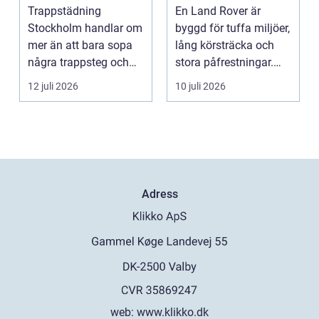
trivsamma
rätt sätt
Trappstädning
En Land Rover är
trapphus
Stockholm handlar om
byggd för tuffa miljöer,
mer än att bara sopa
lång körsträcka och
några trappsteg och
stora påfrestningar.
torka en...
Samtidigt är det ...
12 juli 2026
10 juli 2026
Adress
web:
www.klikko.dk