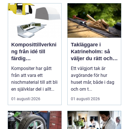
Komposittillverkni
Takläggare i
ng från idé till
Katrineholm: så
färdig
väljer du rätt och
högpresterande
får ett tak som
Kompositer har gått
Ett välgjort tak är
produkt
håller
från att vara ett
avgörande för hur
nischmaterial till att bli
huset mår, både i dag
en självklar del i allt
och om t...
från vindkr...
01 augusti 2026
01 augusti 2026