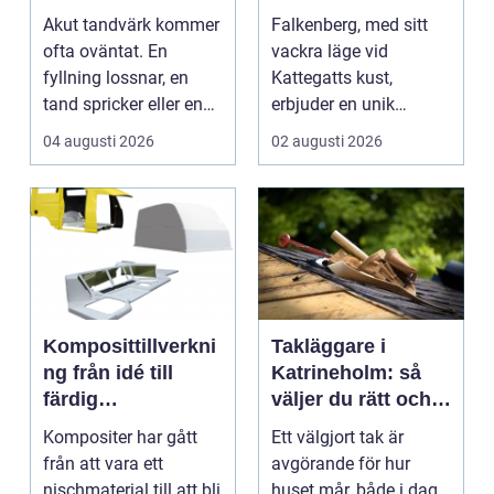
tanden gör ont
hem
Akut tandvärk kommer
Falkenberg, med sitt
ofta oväntat. En
vackra läge vid
fyllning lossnar, en
Kattegatts kust,
tand spricker eller en
erbjuder en unik
visdomstand svulln...
livsupplevelse för ...
04 augusti 2026
02 augusti 2026
Komposittillverkni
Takläggare i
ng från idé till
Katrineholm: så
färdig
väljer du rätt och
högpresterande
får ett tak som
Kompositer har gått
Ett välgjort tak är
produkt
håller
från att vara ett
avgörande för hur
nischmaterial till att bli
huset mår, både i dag