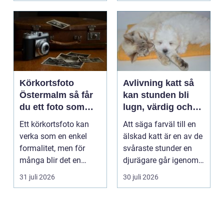
Körkortsfoto
Avlivning katt så
Östermalm så får
kan stunden bli
du ett foto som
lugn, värdig och
alltid blir godkänt
trygg
Ett körkortsfoto kan
Att säga farväl till en
verka som en enkel
älskad katt är en av de
formalitet, men för
svåraste stunder en
många blir det en
djurägare går igenom.
oväntad källa till str...
Beslutet o...
31 juli 2026
30 juli 2026