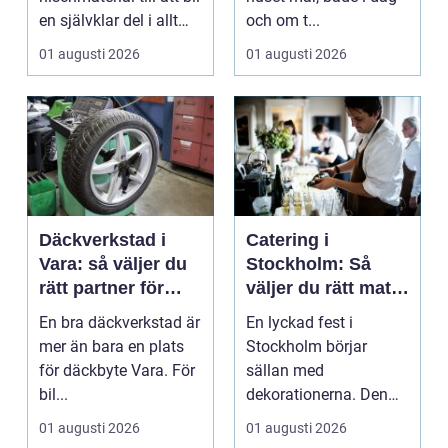
en självklar del i allt
och om t...
från vindkr...
01 augusti 2026
01 augusti 2026
Däckverkstad i
Catering i
Vara: så väljer du
Stockholm: Så
rätt partner för
väljer du rätt mat
säker körning året
till ditt evenemang
En bra däckverkstad är
En lyckad fest i
runt
mer än bara en plats
Stockholm börjar
för däckbyte Vara. För
sällan med
bil...
dekorationerna. Den
börjar i köket....
01 augusti 2026
01 augusti 2026