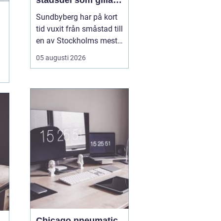
stadsdel som gillar
mat, sport och
Sundbyberg har på kort
spontana möten
tid vuxit från småstad till
en av Stockholms mest
levande knutpunkter.
05 augusti 2026
Med nya bostäder,
företag och bättre
kommunikationer har
också restauranglivet
tagit fart. Här blandas
kvarterskrogar, trendiga
bistron och sportbarer
på en...
Chicago pneumatic