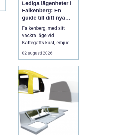
Lediga lägenheter i
..
Falkenberg: En
guide till ditt nya
hem
Falkenberg, med sitt
vackra läge vid
Kattegatts kust, erbjuder
en unik livsupplevelse
02 augusti 2026
för privatpersoner och
familjer. För dig som
letar efter lediga
lägenheter Falkenberg,
finns det ett flertal
möjligheter att utforska.
I de...