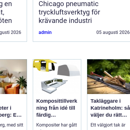
en
Chicago pneumatic
t,
tryckluftsverktyg för
öten
krävande industri
gusti 2026
admin
05 augusti 2026
Komposittillverk
Takläggare i
ter i
ning från idé till
Katrineholm: så
berg: En
färdig
väljer du rätt
ll ditt nya
högpresterande
och får ett tak
rg, med sitt
Kompositer har gått
Ett välgjort tak är
produkt
som håller