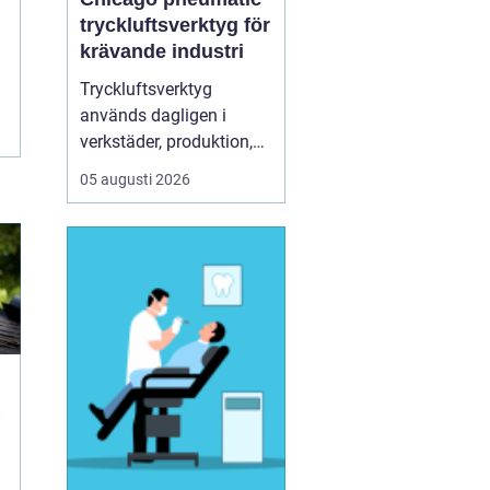
tryckluftsverktyg för
krävande industri
Tryckluftsverktyg
används dagligen i
verkstäder, produktion,
service och underhåll. De
05 augusti 2026
ska leverera högt
vridmoment, klara tuffa
skift och samtidigt vara
säkra och ergonomiska
för användaren. Chicago
Pneumatic är ett av de
mest etablerade namnen
i de...