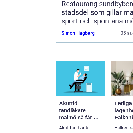
Restaurang sundbyberg 
stadsdel som gillar ma
sport och spontana m
Simon Hagberg
05 au
Akuttid
Lediga
tandläkare i
lägenhe
malmö så får du
Falken
snabb hjälp när
guide ti
Akut tandvärk
Falkenbe
tanden gör ont
hem