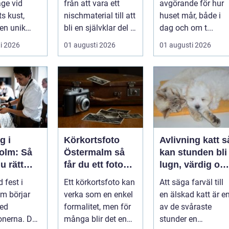
äge vid
från att vara ett
avgörande för hur
s kust,
nischmaterial till att
huset mår, både i
 en unik
bli en självklar del i
dag och om t...
velse för ...
allt från vindkr...
i 2026
01 augusti 2026
01 augusti 2026
g i
Körkortsfoto
Avlivning katt så
olm: Så
Östermalm så
kan stunden bli
u rätt
får du ett foto
lugn, värdig oc
 ditt
som alltid blir
trygg
 fest i
Ett körkortsfoto kan
Att säga farväl till
mang
godkänt
m börjar
verka som en enkel
en älskad katt är e
med
formalitet, men för
av de svåraste
onerna. Den
många blir det en
stunder en