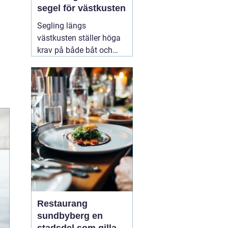
segel för västkusten
Segling längs
västkusten ställer höga
krav på både båt och
utrustning. Vinden
skiftar snabbt, sjön
bygger upp brantare
vågor än i skärgårdar
innanför, och säsongen
lockar allt från
semesterseglare till
målmedvetna
kappseglare. För den
som
08 augusti 2026
Restaurang
sundbyberg en