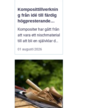
Komposittillverknin
g från idé till färdig
högpresterande
produkt
Kompositer har gått från
att vara ett nischmaterial
till att bli en självklar del
i allt från vindkraftverk
01 augusti 2026
och tåg till
industrimaskiner och
specialfordon.
Komposittillverkning
handlar om att
kombinera två eller fler
material för att skapa
något som...