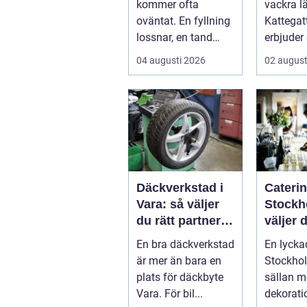
kommer ofta
vackra l
oväntat. En fyllning
Kattegatt
lossnar, en tand
erbjuder
spricker eller en
livsupple
04 augusti 2026
02 august
visdomstand
svulln...
Däckverkstad i
Caterin
Vara: så väljer
Stockh
du rätt partner
väljer d
för säker
mat till
En bra däckverkstad
En lyckad
körning året
evene
är mer än bara en
Stockhol
runt
plats för däckbyte
sällan 
Vara. För bil...
dekorati