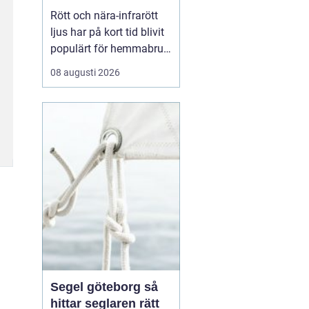
egen återhämtning
Rött och nära-infrarött
ljus har på kort tid blivit
populärt för hemmabruk,
och fler vill veta hur
08 augusti 2026
rödljusterapi hemma kan
påverka energi, hud,
leder och sömn. Många
undrar hur det fungerar
på...
Segel göteborg så
hittar seglaren rätt