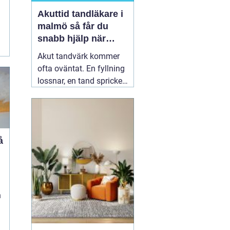
Akuttid tandläkare i
malmö så får du
snabb hjälp när
tanden gör ont
Akut tandvärk kommer
ofta oväntat. En fyllning
lossnar, en tand spricker
eller en visdomstand
svullnar upp över en
natt. I den stunden vill de
flesta ha svar på en
enda fråga: Hur får jag
snabbt
04 augusti 2026
h
n