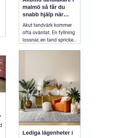
malmö så får du
snabb hjälp när
tanden gör ont
Akut tandvärk kommer
ofta oväntat. En fyllning
lossnar, en tand spricker
eller en visdomstand
svullnar upp över en
natt. I den stunden vill de
flesta ha svar på en
enda fråga: Hur får jag
snabbt
04 augusti 2026
d
Lediga lägenheter i