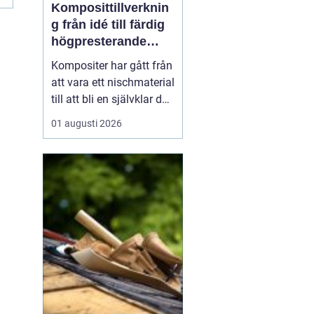
Komposittillverknin
g från idé till färdig
högpresterande
produkt
Kompositer har gått från
att vara ett nischmaterial
till att bli en självklar del
i allt från vindkraftverk
01 augusti 2026
och tåg till
industrimaskiner och
specialfordon.
Komposittillverkning
handlar om att
kombinera två eller fler
material för att skapa
något som...