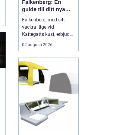
Falkenberg: En
guide till ditt nya
hem
Falkenberg, med sitt
vackra läge vid
Kattegatts kust, erbjuder
en unik livsupplevelse
02 augusti 2026
för privatpersoner och
familjer. För dig som
letar efter lediga
lägenheter Falkenberg,
finns det ett flertal
möjligheter att utforska.
I de...
a