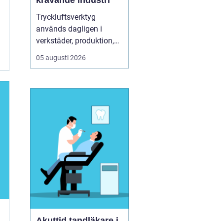
krävande industri
Tryckluftsverktyg
används dagligen i
verkstäder, produktion,
service och underhåll. De
05 augusti 2026
ska leverera högt
vridmoment, klara tuffa
skift och samtidigt vara
säkra och ergonomiska
för användaren. Chicago
Pneumatic är ett av de
mest etablerade namnen
i de...
Akuttid tandläkare i