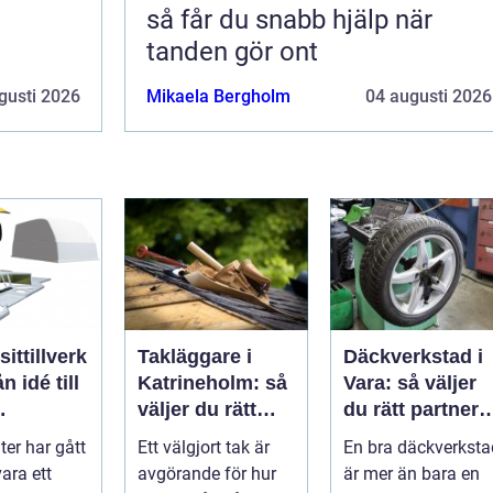
så får du snabb hjälp när
tanden gör ont
gusti 2026
Mikaela Bergholm
04 augusti 2026
ttillverk
Takläggare i
Däckverkstad i
Katrineholm: så
Vara: så väljer
väljer du rätt
du rätt partner
sterande
och får ett tak
för säker
er har gått
Ett välgjort tak är
En bra däckverksta
t
som håller
körning året
vara ett
avgörande för hur
är mer än bara en
runt