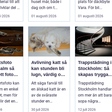
rial till att
huset mår, både i
plats för däckbyte
lvklar del i
dag och om t...
Vara. För bil...
vindkr...
i 2026
01 augusti 2026
01 augusti 2026
tsfoto
Avlivning katt så
Trappstädning i
lm så
kan stunden bli
Stockholm: Så
tt foto
lugn, värdig och
skapas trygga
tid blir
trygg
och trivsamma
ortsfoto kan
Att säga farväl till
Trappstädning
t
trapphus
m en enkel
en älskad katt är en
Stockholm handlar
et, men för
av de svåraste
om mer än att bara
ir det en
stunder en
sopa några
älla till
djurägare går
trappsteg och tork
26
30 juli 2026
12 juli 2026