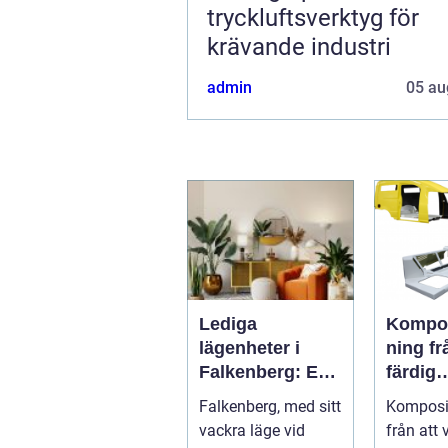
tryckluftsverktyg för
krävande industri
admin
05 au
Lediga
Komposi
lägenheter i
ning från idé till
Falkenberg: En
färdig
guide till ditt nya
högpre
Falkenberg, med sitt
Komposit
hem
produk
vackra läge vid
från att 