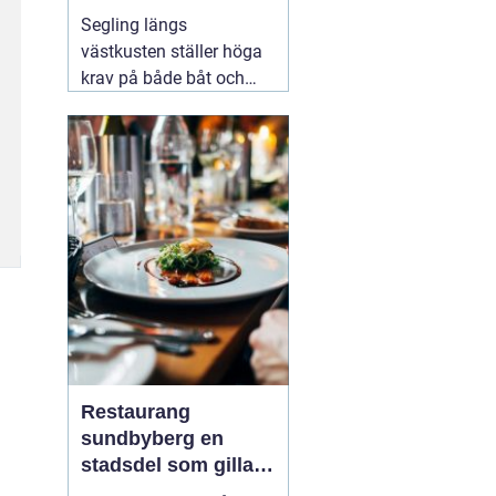
Segling längs
västkusten ställer höga
krav på både båt och
utrustning. Vinden
skiftar snabbt, sjön
bygger upp brantare
vågor än i skärgårdar
innanför, och säsongen
lockar allt från
semesterseglare till
målmedvetna
kappseglare. För den
som
08 augusti 2026
Restaurang
sundbyberg en
stadsdel som gillar
mat, sport och