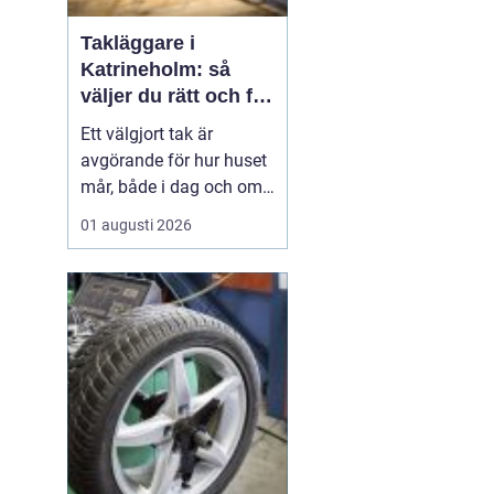
Takläggare i
Katrineholm: så
väljer du rätt och får
ett tak som håller
Ett välgjort tak är
avgörande för hur huset
mår, både i dag och om
tjugo år. I Katrineholm
01 augusti 2026
märks varje årstid
tydligt: kalla vintrar,
regniga höstar och heta
sommardagar sliter hårt
på...