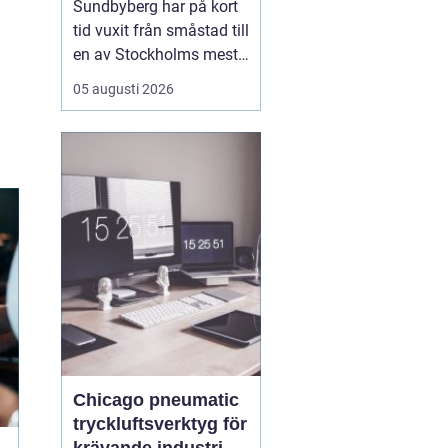
Sundbyberg har på kort
spontana möten
tid vuxit från småstad till
en av Stockholms mest
levande knutpunkter.
05 augusti 2026
Med nya bostäder,
företag och bättre
kommunikationer har
också restauranglivet
tagit fart. Här blandas
kvarterskrogar, trendiga
bistron och sportbarer
på en...
Chicago pneumatic
tryckluftsverktyg för