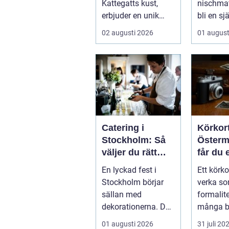
Kattegatts kust,
nischmate
erbjuder en unik
bli en sjä
livsupplevelse för ...
allt från 
02 augusti 2026
01 august
Catering i
Körkor
Stockholm: Så
Österma
väljer du rätt
får du e
mat till ditt
som all
En lyckad fest i
Ett körk
evenemang
godkän
Stockholm börjar
verka so
sällan med
formalit
dekorationerna. Den
många bl
börjar i köket....
oväntad k
01 augusti 2026
31 juli 20