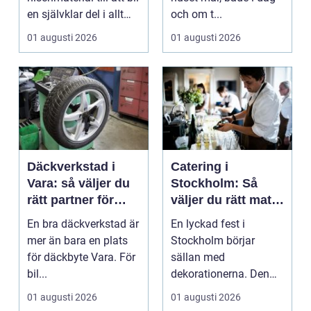
en självklar del i allt
och om t...
från vindkr...
01 augusti 2026
01 augusti 2026
Däckverkstad i
Catering i
Vara: så väljer du
Stockholm: Så
rätt partner för
väljer du rätt mat
säker körning året
till ditt evenemang
En bra däckverkstad är
En lyckad fest i
runt
mer än bara en plats
Stockholm börjar
för däckbyte Vara. För
sällan med
bil...
dekorationerna. Den
börjar i köket....
01 augusti 2026
01 augusti 2026