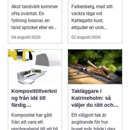
tanden gör ont
hem
Akut tandvärk kommer
Falkenberg, med sitt
ofta oväntat. En
vackra läge vid
fyllning lossnar, en
Kattegatts kust,
tand spricker eller en
erbjuder en unik
visdomstand svulln...
livsupplevelse för ...
04 augusti 2026
02 augusti 2026
Komposittillverkni
Takläggare i
ng från idé till
Katrineholm: så
färdig
väljer du rätt och
högpresterande
får ett tak som
Kompositer har gått
Ett välgjort tak är
produkt
håller
från att vara ett
avgörande för hur
nischmaterial till att bli
huset mår, både i dag