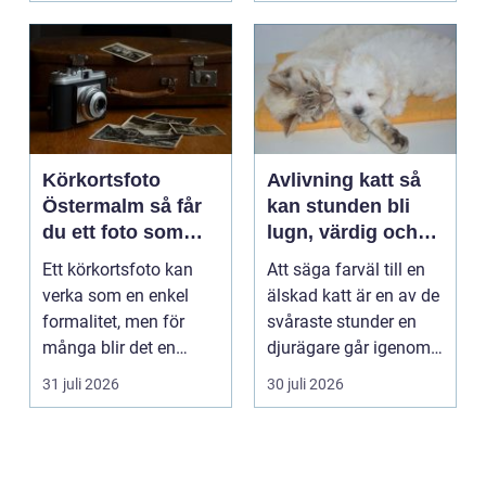
Körkortsfoto
Avlivning katt så
Östermalm så får
kan stunden bli
du ett foto som
lugn, värdig och
alltid blir godkänt
trygg
Ett körkortsfoto kan
Att säga farväl till en
verka som en enkel
älskad katt är en av de
formalitet, men för
svåraste stunder en
många blir det en
djurägare går igenom.
oväntad källa till str...
Beslutet o...
31 juli 2026
30 juli 2026