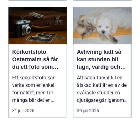
Körkortsfoto
Avlivning katt så
Östermalm så får
kan stunden bli
du ett foto som
lugn, värdig och
alltid blir godkänt
trygg
Ett körkortsfoto kan
Att säga farväl till en
verka som en enkel
älskad katt är en av de
formalitet, men för
svåraste stunder en
många blir det en
djurägare går igenom.
oväntad källa till str...
Beslutet o...
31 juli 2026
30 juli 2026