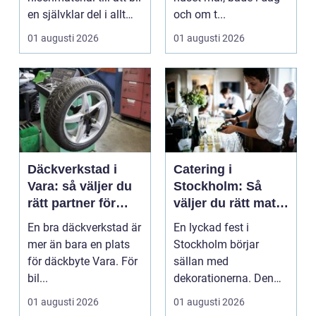
en självklar del i allt
och om t...
från vindkr...
01 augusti 2026
01 augusti 2026
Däckverkstad i
Catering i
Vara: så väljer du
Stockholm: Så
rätt partner för
väljer du rätt mat
säker körning året
till ditt evenemang
En bra däckverkstad är
En lyckad fest i
runt
mer än bara en plats
Stockholm börjar
för däckbyte Vara. För
sällan med
bil...
dekorationerna. Den
börjar i köket....
01 augusti 2026
01 augusti 2026