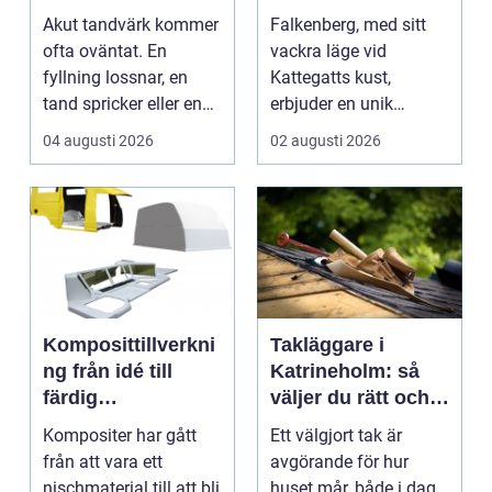
tanden gör ont
hem
Akut tandvärk kommer
Falkenberg, med sitt
ofta oväntat. En
vackra läge vid
fyllning lossnar, en
Kattegatts kust,
tand spricker eller en
erbjuder en unik
visdomstand svulln...
livsupplevelse för ...
04 augusti 2026
02 augusti 2026
Komposittillverkni
Takläggare i
ng från idé till
Katrineholm: så
färdig
väljer du rätt och
högpresterande
får ett tak som
Kompositer har gått
Ett välgjort tak är
produkt
håller
från att vara ett
avgörande för hur
nischmaterial till att bli
huset mår, både i dag