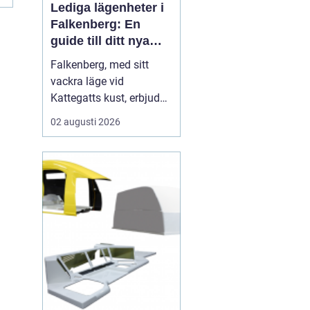
..
Lediga lägenheter i
Falkenberg: En
guide till ditt nya
hem
Falkenberg, med sitt
vackra läge vid
Kattegatts kust, erbjuder
en unik livsupplevelse
02 augusti 2026
för privatpersoner och
familjer. För dig som
letar efter lediga
lägenheter Falkenberg,
finns det ett flertal
möjligheter att utforska.
I de...