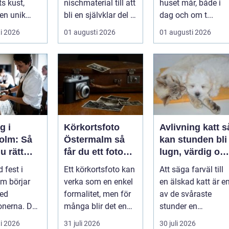
s kust,
nischmaterial till att
huset mår, både i
 en unik
bli en självklar del i
dag och om t...
velse för ...
allt från vindkr...
i 2026
01 augusti 2026
01 augusti 2026
g i
Körkortsfoto
Avlivning katt så
olm: Så
Östermalm så
kan stunden bli
u rätt
får du ett foto
lugn, värdig oc
 ditt
som alltid blir
trygg
 fest i
Ett körkortsfoto kan
Att säga farväl till
mang
godkänt
m börjar
verka som en enkel
en älskad katt är e
med
formalitet, men för
av de svåraste
onerna. Den
många blir det en
stunder en
öket....
oväntad källa till
djurägare går
i 2026
31 juli 2026
30 juli 2026