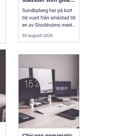
stadsdel som gillar
mat, sport och
Sundbyberg har på kort
spontana möten
tid vuxit från småstad till
en av Stockholms mest
levande knutpunkter.
05 augusti 2026
Med nya bostäder,
företag och bättre
kommunikationer har
också restauranglivet
tagit fart. Här blandas
kvarterskrogar, trendiga
bistron och sportbarer
på en...
Chicago pneumatic