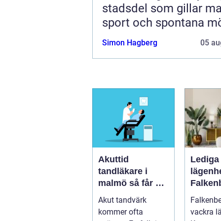
stadsdel som gillar ma
sport och spontana m
Simon Hagberg
05 au
Akuttid
Lediga
tandläkare i
lägenhe
malmö så får du
Falken
snabb hjälp när
guide ti
Akut tandvärk
Falkenbe
tanden gör ont
hem
kommer ofta
vackra l