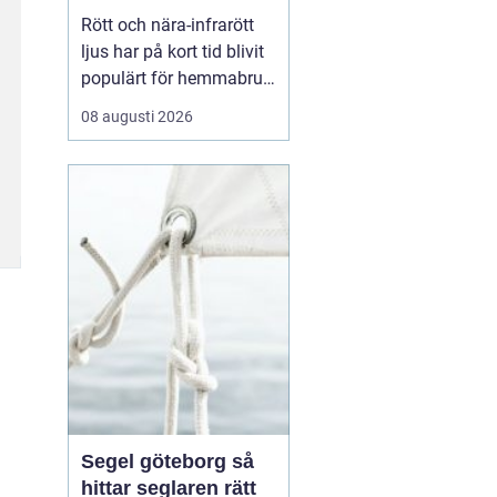
egen återhämtning
Rött och nära-infrarött
ljus har på kort tid blivit
populärt för hemmabruk,
och fler vill veta hur
08 augusti 2026
rödljusterapi hemma kan
påverka energi, hud,
leder och sömn. Många
undrar hur det fungerar
på...
Segel göteborg så
hittar seglaren rätt