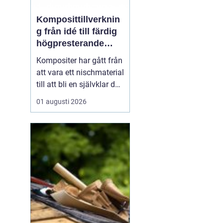
Komposittillverknin
g från idé till färdig
högpresterande
produkt
Kompositer har gått från
att vara ett nischmaterial
till att bli en självklar del
i allt från vindkraftverk
01 augusti 2026
och tåg till
industrimaskiner och
specialfordon.
Komposittillverkning
handlar om att
kombinera två eller fler
material för att skapa
något som...