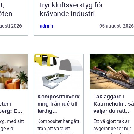
t,
tryckluftsverktyg för
öten
krävande industri
gusti 2026
admin
05 augusti 2026
Komposittillverk
Takläggare i
ter i
ning från idé till
Katrineholm: så
berg: En
färdig
väljer du rätt
ll ditt nya
högpresterande
och får ett tak
rg, med sitt
Kompositer har gått
Ett välgjort tak är
produkt
som håller
äge vid
från att vara ett
avgörande för hur