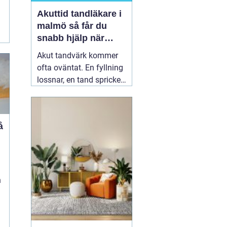
Akuttid tandläkare i
malmö så får du
snabb hjälp när
tanden gör ont
Akut tandvärk kommer
ofta oväntat. En fyllning
lossnar, en tand spricker
eller en visdomstand
svullnar upp över en
natt. I den stunden vill de
flesta ha svar på en
enda fråga: Hur får jag
h
snabbt
04 augusti 2026
n