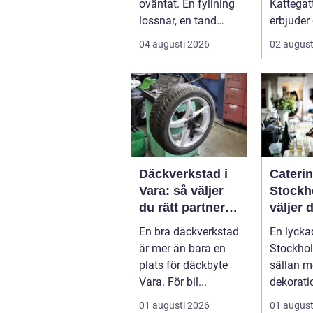
oväntat. En fyllning
Kattegatt
lossnar, en tand
erbjuder
spricker eller en
livsupple
04 augusti 2026
02 august
visdomstand
svulln...
Däckverkstad i
Caterin
Vara: så väljer
Stockh
du rätt partner
väljer d
för säker
mat till
En bra däckverkstad
En lyckad
körning året
evene
är mer än bara en
Stockhol
runt
plats för däckbyte
sällan 
Vara. För bil...
dekorati
börjar i k
01 augusti 2026
01 august