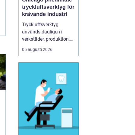
tryckluftsverktyg för
krävande industri
Tryckluftsverktyg
används dagligen i
verkstäder, produktion,
service och underhåll. De
05 augusti 2026
ska leverera högt
vridmoment, klara tuffa
skift och samtidigt vara
säkra och ergonomiska
för användaren. Chicago
Pneumatic är ett av de
mest etablerade namnen
i de...