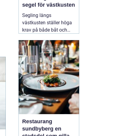
segel för västkusten
Segling längs
västkusten ställer höga
krav på både båt och
utrustning. Vinden
skiftar snabbt, sjön
bygger upp brantare
vågor än i skärgårdar
innanför, och säsongen
lockar allt från
semesterseglare till
målmedvetna
kappseglare. För den
som
08 augusti 2026
Restaurang
sundbyberg en