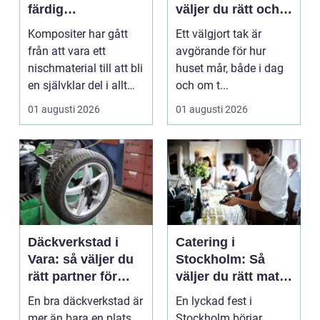
färdig
väljer du rätt och
högpresterande
får ett tak som
Kompositer har gått
Ett välgjort tak är
produkt
håller
från att vara ett
avgörande för hur
nischmaterial till att bli
huset mår, både i dag
en självklar del i allt
och om t...
från vindkr...
01 augusti 2026
01 augusti 2026
Däckverkstad i
Catering i
Vara: så väljer du
Stockholm: Så
rätt partner för
väljer du rätt mat
säker körning året
till ditt evenemang
En bra däckverkstad är
En lyckad fest i
runt
mer än bara en plats
Stockholm börjar