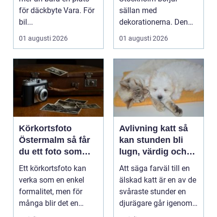
för däckbyte Vara. För
sällan med
bil...
dekorationerna. Den
börjar i köket....
01 augusti 2026
01 augusti 2026
Körkortsfoto
Avlivning katt så
Östermalm så får
kan stunden bli
du ett foto som
lugn, värdig och
alltid blir godkänt
trygg
Ett körkortsfoto kan
Att säga farväl till en
verka som en enkel
älskad katt är en av de
formalitet, men för
svåraste stunder en
många blir det en
djurägare går igenom.
oväntad källa till str...
Beslutet o...