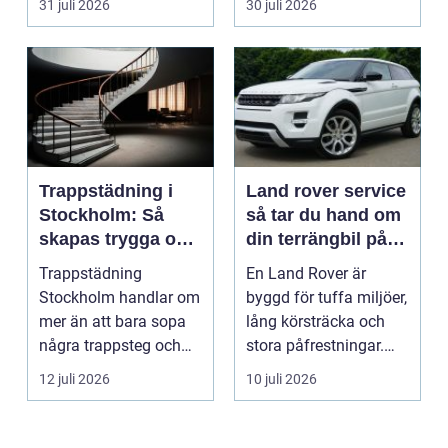
31 juli 2026
30 juli 2026
Trappstädning i
Land rover service
Stockholm: Så
så tar du hand om
skapas trygga och
din terrängbil på
trivsamma
rätt sätt
Trappstädning
En Land Rover är
trapphus
Stockholm handlar om
byggd för tuffa miljöer,
mer än att bara sopa
lång körsträcka och
några trappsteg och
stora påfrestningar.
torka en...
Samtidigt är det ...
12 juli 2026
10 juli 2026