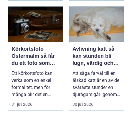
Körkortsfoto
Avlivning katt så
Östermalm så får
kan stunden bli
du ett foto som
lugn, värdig och
alltid blir godkänt
trygg
Ett körkortsfoto kan
Att säga farväl till en
verka som en enkel
älskad katt är en av de
formalitet, men för
svåraste stunder en
många blir det en
djurägare går igenom.
oväntad källa till str...
Beslutet o...
31 juli 2026
30 juli 2026