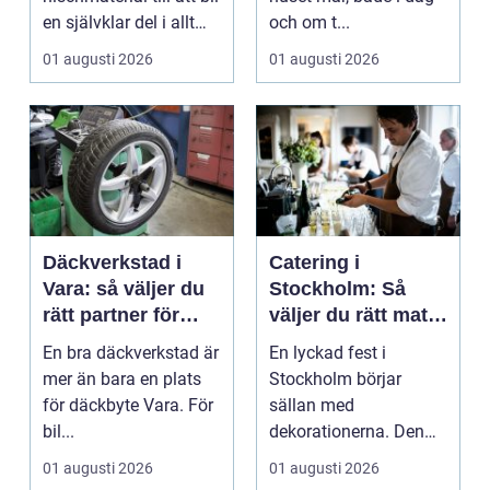
en självklar del i allt
och om t...
från vindkr...
01 augusti 2026
01 augusti 2026
Däckverkstad i
Catering i
Vara: så väljer du
Stockholm: Så
rätt partner för
väljer du rätt mat
säker körning året
till ditt evenemang
En bra däckverkstad är
En lyckad fest i
runt
mer än bara en plats
Stockholm börjar
för däckbyte Vara. För
sällan med
bil...
dekorationerna. Den
börjar i köket....
01 augusti 2026
01 augusti 2026