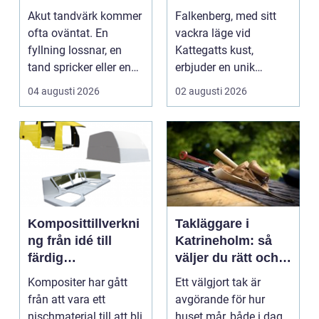
tanden gör ont
hem
Akut tandvärk kommer
Falkenberg, med sitt
ofta oväntat. En
vackra läge vid
fyllning lossnar, en
Kattegatts kust,
tand spricker eller en
erbjuder en unik
visdomstand svulln...
livsupplevelse för ...
04 augusti 2026
02 augusti 2026
Komposittillverkni
Takläggare i
ng från idé till
Katrineholm: så
färdig
väljer du rätt och
högpresterande
får ett tak som
Kompositer har gått
Ett välgjort tak är
produkt
håller
från att vara ett
avgörande för hur
nischmaterial till att bli
huset mår, både i dag