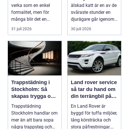
verka som en enkel
älskad katt är en av de
formalitet, men för
svåraste stunder en
många blir det en
djurägare går igenom.
oväntad källa till str...
Beslutet o...
31 juli 2026
30 juli 2026
Trappstädning i
Land rover service
Stockholm: Så
så tar du hand om
skapas trygga och
din terrängbil på
trivsamma
rätt sätt
Trappstädning
En Land Rover är
trapphus
Stockholm handlar om
byggd för tuffa miljöer,
mer än att bara sopa
lång körsträcka och
några trappsteg och
stora påfrestningar.