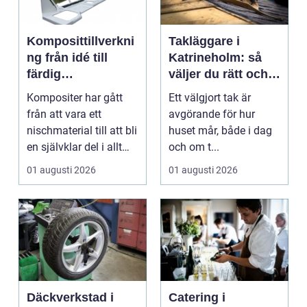
Komposittillverkni
Takläggare i
ng från idé till
Katrineholm: så
färdig
väljer du rätt och
högpresterande
får ett tak som
Kompositer har gått
Ett välgjort tak är
produkt
håller
från att vara ett
avgörande för hur
nischmaterial till att bli
huset mår, både i dag
en självklar del i allt
och om t...
från vindkr...
01 augusti 2026
01 augusti 2026
Däckverkstad i
Catering i