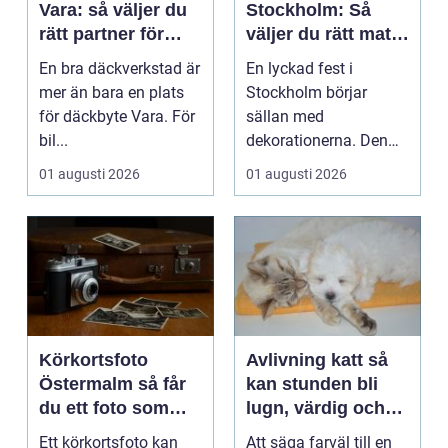
Vara: så väljer du
Stockholm: Så
rätt partner för
väljer du rätt mat
säker körning året
till ditt evenemang
En bra däckverkstad är
En lyckad fest i
runt
mer än bara en plats
Stockholm börjar
för däckbyte Vara. För
sällan med
bil...
dekorationerna. Den
börjar i köket....
01 augusti 2026
01 augusti 2026
Körkortsfoto
Avlivning katt så
Östermalm så får
kan stunden bli
du ett foto som
lugn, värdig och
alltid blir godkänt
trygg
Ett körkortsfoto kan
Att säga farväl till en