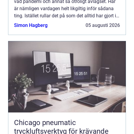
vad pandemi och annat så otroligt avlägset. Här
är nämligen vardagen helt likgiltig inför sådana
ting. Istället rullar det på som det alltid har gjort i
skogen – där död och pånyttfödelse ständigt
Simon Hagberg
05 augusti 2026
turas o...
Chicago pneumatic
tryckluftsverktyg för krävande