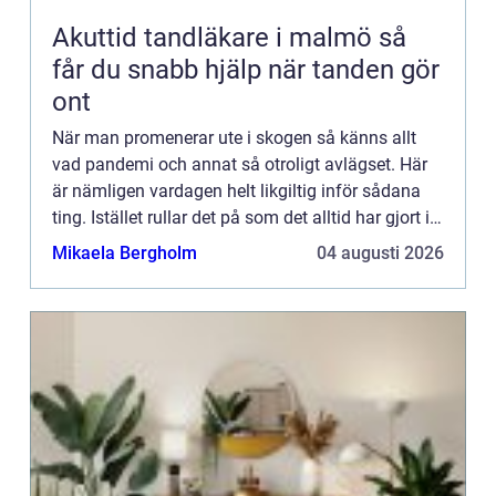
Akuttid tandläkare i malmö så
får du snabb hjälp när tanden gör
ont
När man promenerar ute i skogen så känns allt
vad pandemi och annat så otroligt avlägset. Här
är nämligen vardagen helt likgiltig inför sådana
ting. Istället rullar det på som det alltid har gjort i
skogen – där död och pånyttfödelse ständigt
Mikaela Bergholm
04 augusti 2026
turas o...