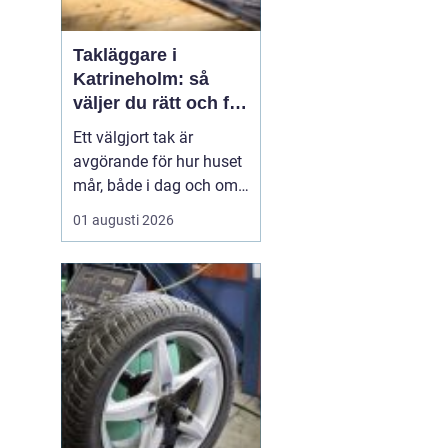
Takläggare i
Katrineholm: så
väljer du rätt och får
ett tak som håller
Ett välgjort tak är
avgörande för hur huset
mår, både i dag och om
tjugo år. I Katrineholm
01 augusti 2026
märks varje årstid
tydligt: kalla vintrar,
regniga höstar och heta
sommardagar sliter hårt
på...