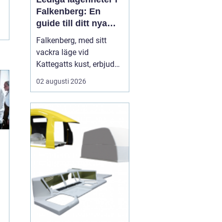
Falkenberg: En
guide till ditt nya
hem
Falkenberg, med sitt
vackra läge vid
Kattegatts kust, erbjuder
en unik livsupplevelse
02 augusti 2026
för privatpersoner och
familjer. För dig som
letar efter lediga
lägenheter Falkenberg,
finns det ett flertal
möjligheter att utforska.
I de...
n