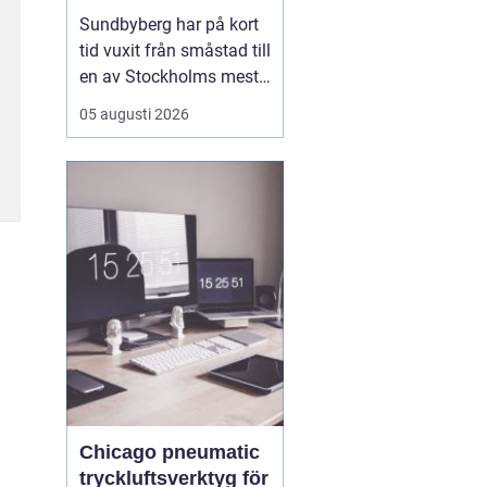
mat, sport och
Sundbyberg har på kort
spontana möten
tid vuxit från småstad till
en av Stockholms mest
levande knutpunkter.
05 augusti 2026
Med nya bostäder,
företag och bättre
kommunikationer har
också restauranglivet
tagit fart. Här blandas
kvarterskrogar, trendiga
bistron och sportbarer
på en...
Chicago pneumatic
tryckluftsverktyg för