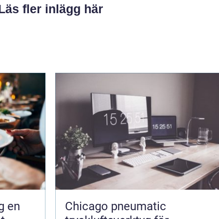
Läs fler inlägg här
en
Chicago pneumatic