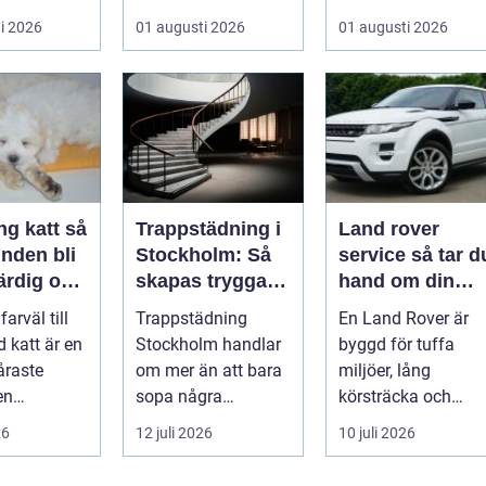
börjar i köket....
i 2026
01 augusti 2026
01 augusti 2026
g katt så
Trappstädning i
Land rover
nden bli
Stockholm: Så
service så tar du
ärdig och
skapas trygga
hand om din
och trivsamma
terrängbil på rät
farväl till
Trappstädning
En Land Rover är
trapphus
sätt
d katt är en
Stockholm handlar
byggd för tuffa
åraste
om mer än att bara
miljöer, lång
en
sopa några
körsträcka och
e går
trappsteg och torka
stora påfrestningar
26
12 juli 2026
10 juli 2026
eslutet o...
en...
Samtidigt är det ...