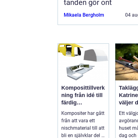
tanden gör ont
Mikaela Bergholm
04 au
Komposittillverk
Taklägg
ning från idé till
Katrin
färdig
väljer d
högpresterande
och får
Kompositer har gått
Ett välgj
produkt
som hå
från att vara ett
avgörand
nischmaterial till att
huset må
bli en självklar del i
dag och 