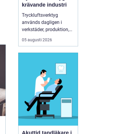
krävande industri
Tryckluftsverktyg
används dagligen i
verkstäder, produktion,
service och underhåll. De
05 augusti 2026
ska leverera högt
vridmoment, klara tuffa
skift och samtidigt vara
säkra och ergonomiska
för användaren. Chicago
Pneumatic är ett av de
mest etablerade namnen
i de...
Akuttid tandläkare i