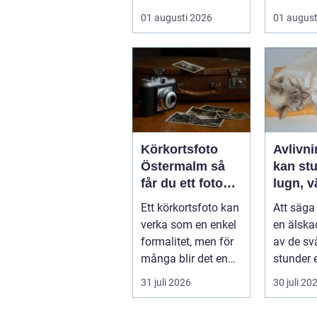
allt från vindkr...
01 augusti 2026
01 august
Körkortsfoto
Avlivnin
Östermalm så
kan stu
får du ett foto
lugn, v
som alltid blir
trygg
Ett körkortsfoto kan
Att säga 
godkänt
verka som en enkel
en älska
formalitet, men för
av de sv
många blir det en
stunder 
oväntad källa till
djurägar
31 juli 2026
30 juli 20
str...
igenom. B