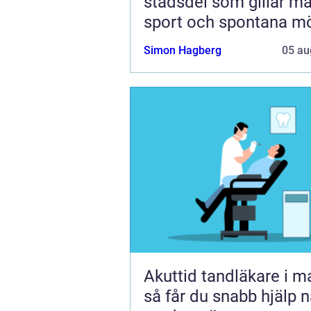
stadsdel som gillar ma
sport och spontana m
Simon Hagberg
05 au
Akuttid tandläkare i 
så får du snabb hjälp n