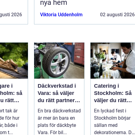
nya hem
gusti 2026
Viktoria Uddenholm
02 augusti 2026
are i
Däckverkstad i
Catering i
eholm: så
Vara: så väljer
Stockholm: Så
u rätt
du rätt partner
väljer du rätt
 ett tak
för säker
mat till ditt
ort tak är
En bra däckverkstad
En lyckad fest i
ller
körning året
evenemang
e för hur
är mer än bara en
Stockholm börjar
runt
r, både i
plats för däckbyte
sällan med
om t...
Vara. För bil...
dekorationerna. De