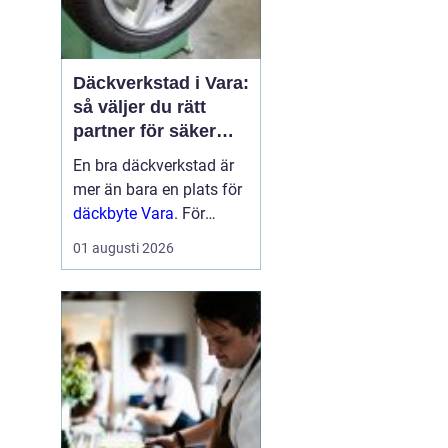
Däckverkstad i Vara:
så väljer du rätt
partner för säker
körning året runt
En bra däckverkstad är
mer än bara en plats för
däckbyte Vara
. För
bilägare i Vara handlar
01 augusti 2026
valet om säkerhet,
ekonomi och try...