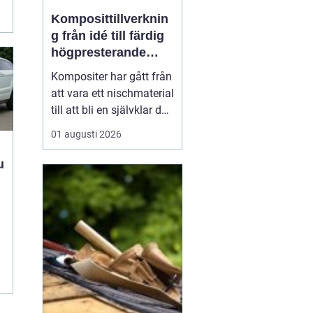
Komposittillverknin
g från idé till färdig
högpresterande
produkt
Kompositer har gått från
att vara ett nischmaterial
till att bli en självklar del
i allt från vindkraftverk
01 augusti 2026
och tåg till
industrimaskiner och
specialfordon.
Komposittillverkning
t
handlar om att
kombinera två eller fler
material för att skapa
något som...
.