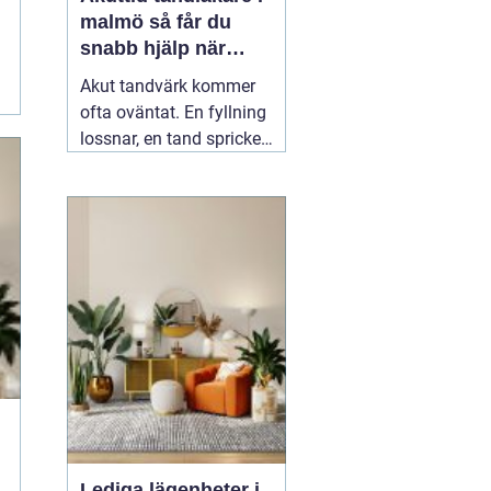
malmö så får du
snabb hjälp när
tanden gör ont
Akut tandvärk kommer
ofta oväntat. En fyllning
lossnar, en tand spricker
eller en visdomstand
svullnar upp över en
natt. I den stunden vill de
flesta ha svar på en
enda fråga: Hur får jag
snabbt
04 augusti 2026
Lediga lägenheter i