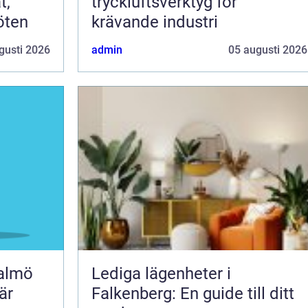
t,
tryckluftsverktyg för
öten
krävande industri
gusti 2026
admin
05 augusti 2026
malmö
Lediga lägenheter i
är
Falkenberg: En guide till ditt