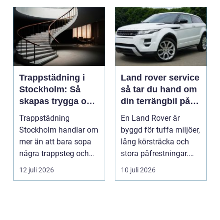
Trappstädning i
Land rover service
Stockholm: Så
så tar du hand om
skapas trygga och
din terrängbil på
trivsamma
rätt sätt
Trappstädning
En Land Rover är
trapphus
Stockholm handlar om
byggd för tuffa miljöer,
mer än att bara sopa
lång körsträcka och
några trappsteg och
stora påfrestningar.
torka en...
Samtidigt är det ...
12 juli 2026
10 juli 2026