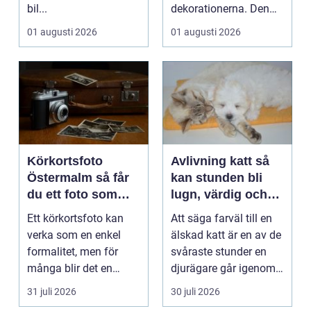
bil...
dekorationerna. Den
börjar i köket....
01 augusti 2026
01 augusti 2026
Körkortsfoto
Avlivning katt så
Östermalm så får
kan stunden bli
du ett foto som
lugn, värdig och
alltid blir godkänt
trygg
Ett körkortsfoto kan
Att säga farväl till en
verka som en enkel
älskad katt är en av de
formalitet, men för
svåraste stunder en
många blir det en
djurägare går igenom.
oväntad källa till str...
Beslutet o...
31 juli 2026
30 juli 2026