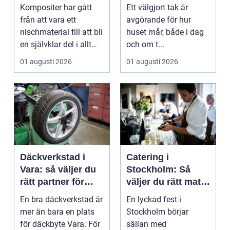
högpresterande
får ett tak som
Kompositer har gått
Ett välgjort tak är
produkt
håller
från att vara ett
avgörande för hur
nischmaterial till att bli
huset mår, både i dag
en självklar del i allt
och om t...
från vindkr...
01 augusti 2026
01 augusti 2026
Däckverkstad i
Catering i
Vara: så väljer du
Stockholm: Så
rätt partner för
väljer du rätt mat
säker körning året
till ditt evenemang
En bra däckverkstad är
En lyckad fest i
runt
mer än bara en plats
Stockholm börjar
för däckbyte Vara. För
sällan med