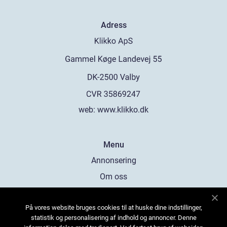
Adress
web:
www.klikko.dk
Menu
Annonsering
Om oss
Cookies
På vores website bruges cookies til at huske dine indstillinger,
Kontakta oss
statistik og personalisering af indhold og annoncer. Denne
Sitemap