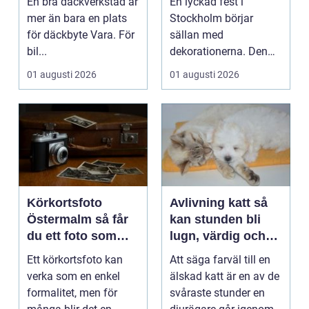
En bra däckverkstad är
En lyckad fest i
runt
mer än bara en plats
Stockholm börjar
för däckbyte Vara. För
sällan med
bil...
dekorationerna. Den
börjar i köket....
01 augusti 2026
01 augusti 2026
Körkortsfoto
Avlivning katt så
Östermalm så får
kan stunden bli
du ett foto som
lugn, värdig och
alltid blir godkänt
trygg
Ett körkortsfoto kan
Att säga farväl till en
verka som en enkel
älskad katt är en av de
formalitet, men för
svåraste stunder en