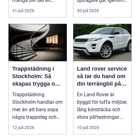
många blir det en
djurägare går igenom.
oväntad källa till str...
Beslutet o...
31 juli 2026
30 juli 2026
Trappstädning i
Land rover service
Stockholm: Så
så tar du hand om
skapas trygga och
din terrängbil på
trivsamma
rätt sätt
Trappstädning
En Land Rover är
trapphus
Stockholm handlar om
byggd för tuffa miljöer,
mer än att bara sopa
lång körsträcka och
några trappsteg och
stora påfrestningar.
torka en...
Samtidigt är det ...
12 juli 2026
10 juli 2026