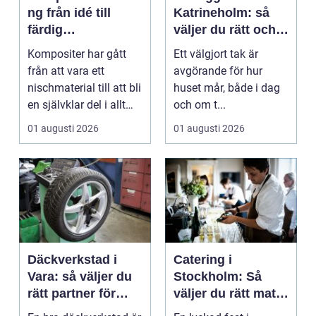
ng från idé till
Katrineholm: så
färdig
väljer du rätt och
högpresterande
får ett tak som
Kompositer har gått
Ett välgjort tak är
produkt
håller
från att vara ett
avgörande för hur
nischmaterial till att bli
huset mår, både i dag
en självklar del i allt
och om t...
från vindkr...
01 augusti 2026
01 augusti 2026
Däckverkstad i
Catering i
Vara: så väljer du
Stockholm: Så
rätt partner för
väljer du rätt mat
säker körning året
till ditt evenemang