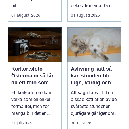
bil...
dekorationerna. Den
börjar i köket....
01 augusti 2026
01 augusti 2026
Körkortsfoto
Avlivning katt så
Östermalm så får
kan stunden bli
du ett foto som
lugn, värdig och
alltid blir godkänt
trygg
Ett körkortsfoto kan
Att säga farväl till en
verka som en enkel
älskad katt är en av de
formalitet, men för
svåraste stunder en
många blir det en
djurägare går igenom.
oväntad källa till str...
Beslutet o...
31 juli 2026
30 juli 2026