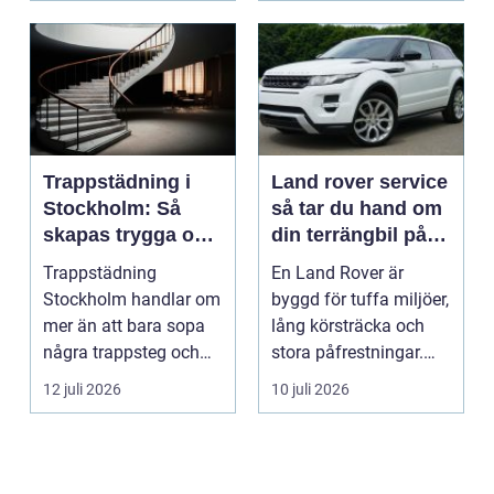
Trappstädning i
Land rover service
Stockholm: Så
så tar du hand om
skapas trygga och
din terrängbil på
trivsamma
rätt sätt
Trappstädning
En Land Rover är
trapphus
Stockholm handlar om
byggd för tuffa miljöer,
mer än att bara sopa
lång körsträcka och
några trappsteg och
stora påfrestningar.
torka en...
Samtidigt är det ...
12 juli 2026
10 juli 2026