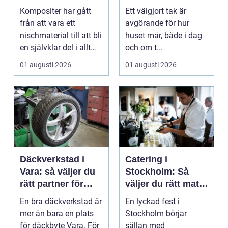
högpresterande
får ett tak som
Kompositer har gått
Ett välgjort tak är
produkt
håller
från att vara ett
avgörande för hur
nischmaterial till att bli
huset mår, både i dag
en självklar del i allt
och om t...
från vindkr...
01 augusti 2026
01 augusti 2026
Däckverkstad i
Catering i
Vara: så väljer du
Stockholm: Så
rätt partner för
väljer du rätt mat
säker körning året
till ditt evenemang
En bra däckverkstad är
En lyckad fest i
runt
mer än bara en plats
Stockholm börjar
för däckbyte Vara. För
sällan med