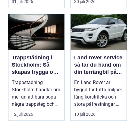
31 juli 2026
30 juli 2026
Trappstädning i
Land rover service
Stockholm: Så
så tar du hand om
skapas trygga och
din terrängbil på
trivsamma
rätt sätt
Trappstädning
En Land Rover är
trapphus
Stockholm handlar om
byggd för tuffa miljöer,
mer än att bara sopa
lång körsträcka och
några trappsteg och
stora påfrestningar.
torka en...
Samtidigt är det ...
12 juli 2026
10 juli 2026