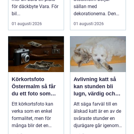
för däckbyte Vara. För
sällan med
bil...
dekorationerna. Den
börjar i köket....
01 augusti 2026
01 augusti 2026
Körkortsfoto
Avlivning katt så
Östermalm så får
kan stunden bli
du ett foto som
lugn, värdig och
alltid blir godkänt
trygg
Ett körkortsfoto kan
Att säga farväl till en
verka som en enkel
älskad katt är en av de
formalitet, men för
svåraste stunder en
många blir det en
djurägare går igenom.
oväntad källa till str...
Beslutet o...