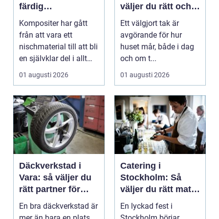
färdig
väljer du rätt och
högpresterande
får ett tak som
Kompositer har gått
Ett välgjort tak är
produkt
håller
från att vara ett
avgörande för hur
nischmaterial till att bli
huset mår, både i dag
en självklar del i allt
och om t...
från vindkr...
01 augusti 2026
01 augusti 2026
Däckverkstad i
Catering i
Vara: så väljer du
Stockholm: Så
rätt partner för
väljer du rätt mat
säker körning året
till ditt evenemang
En bra däckverkstad är
En lyckad fest i
runt
mer än bara en plats
Stockholm börjar