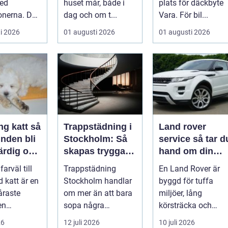
med
huset mår, både i
plats för däckbyte
onerna. Den
dag och om t...
Vara. För bil...
öket....
i 2026
01 augusti 2026
01 augusti 2026
g katt så
Trappstädning i
Land rover
nden bli
Stockholm: Så
service så tar du
ärdig och
skapas trygga
hand om din
och trivsamma
terrängbil på rät
farväl till
Trappstädning
En Land Rover är
trapphus
sätt
d katt är en
Stockholm handlar
byggd för tuffa
åraste
om mer än att bara
miljöer, lång
en
sopa några
körsträcka och
e går
trappsteg och torka
stora påfrestningar
26
12 juli 2026
10 juli 2026