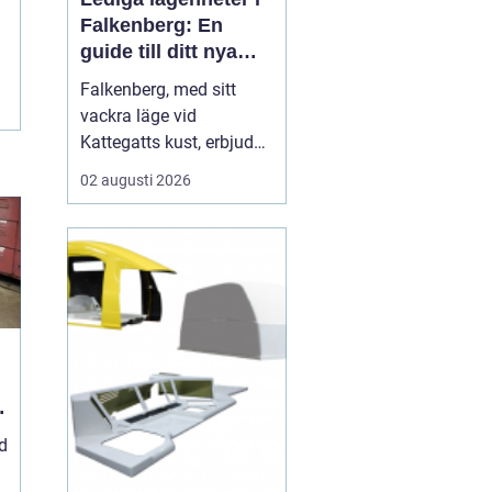
Falkenberg: En
guide till ditt nya
hem
Falkenberg, med sitt
vackra läge vid
Kattegatts kust, erbjuder
en unik livsupplevelse
02 augusti 2026
för privatpersoner och
familjer. För dig som
letar efter lediga
lägenheter Falkenberg,
finns det ett flertal
möjligheter att utforska.
I de...
d