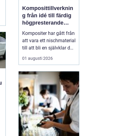
Komposittillverknin
g från idé till färdig
högpresterande
produkt
Kompositer har gått från
att vara ett nischmaterial
till att bli en självklar del
i allt från vindkraftverk
01 augusti 2026
och tåg till
industrimaskiner och
specialfordon.
Komposittillverkning
handlar om att
t
kombinera två eller fler
material för att skapa
något som...
.