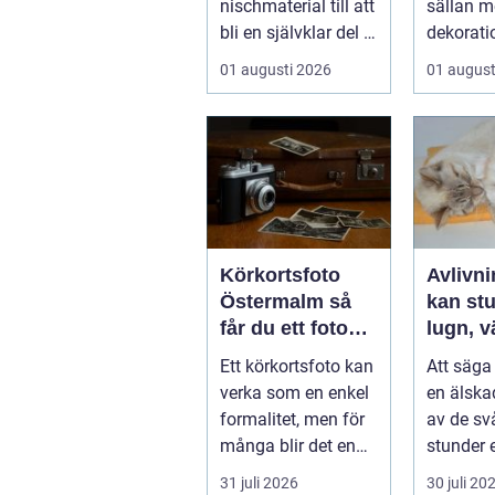
nischmaterial till att
sällan 
bli en självklar del i
dekorati
allt från vindkr...
börjar i k
01 augusti 2026
01 august
Körkortsfoto
Avlivnin
Östermalm så
kan stu
får du ett foto
lugn, v
som alltid blir
trygg
Ett körkortsfoto kan
Att säga 
godkänt
verka som en enkel
en älska
formalitet, men för
av de sv
många blir det en
stunder 
oväntad källa till
djurägar
31 juli 2026
30 juli 20