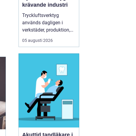
krävande industri
Tryckluftsverktyg
används dagligen i
verkstäder, produktion,
service och underhåll. De
05 augusti 2026
ska leverera högt
vridmoment, klara tuffa
skift och samtidigt vara
säkra och ergonomiska
för användaren. Chicago
Pneumatic är ett av de
mest etablerade namnen
i de...
Akuttid tandläkare i