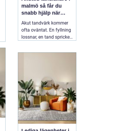
malmö så får du
snabb hjälp när
tanden gör ont
Akut tandvärk kommer
ofta oväntat. En fyllning
lossnar, en tand spricker
eller en visdomstand
svullnar upp över en
natt. I den stunden vill de
flesta ha svar på en
enda fråga: Hur får jag
snabbt
04 augusti 2026
Lediga lägenheter i