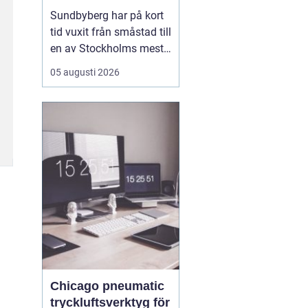
mat, sport och
Sundbyberg har på kort
spontana möten
tid vuxit från småstad till
en av Stockholms mest
levande knutpunkter.
05 augusti 2026
Med nya bostäder,
företag och bättre
kommunikationer har
också restauranglivet
tagit fart. Här blandas
kvarterskrogar, trendiga
bistron och sportbarer
på en...
Chicago pneumatic
tryckluftsverktyg för