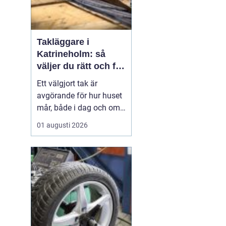
Takläggare i
Katrineholm: så
väljer du rätt och får
ett tak som håller
Ett välgjort tak är
avgörande för hur huset
mår, både i dag och om
tjugo år. I Katrineholm
01 augusti 2026
märks varje årstid
tydligt: kalla vintrar,
regniga höstar och heta
sommardagar sliter hårt
på...