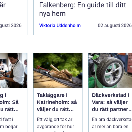
är
Falkenberg: En guide till ditt
nya hem
gusti 2026
Viktoria Uddenholm
02 augusti 2026
g i
Takläggare i
Däckverkstad i
olm: Så
Katrineholm: så
Vara: så väljer
u rätt
väljer du rätt
du rätt partner
 ditt
och får ett tak
för säker
 fest i
Ett välgjort tak är
En bra däckverksta
mang
som håller
körning året
m börjar
avgörande för hur
är mer än bara en
runt