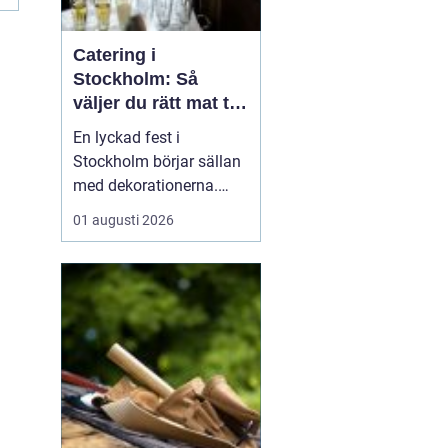
Catering i
Stockholm: Så
väljer du rätt mat till
ditt evenemang
En lyckad fest i
Stockholm börjar sällan
med dekorationerna.
Den börjar i köket. Maten
01 augusti 2026
sätter ton, tempo och
stämning oavsett om det
är bröllop på herrgård,
studentmottagning i
trädgården...