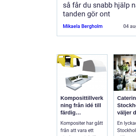
så får du snabb hjälp n
tanden gör ont
Mikaela Bergholm
04 au
Komposittillverk
Caterin
ning från idé till
Stockh
färdig
väljer d
högpresterande
mat till
Kompositer har gått
En lyckad
produkt
evene
från att vara ett
Stockhol