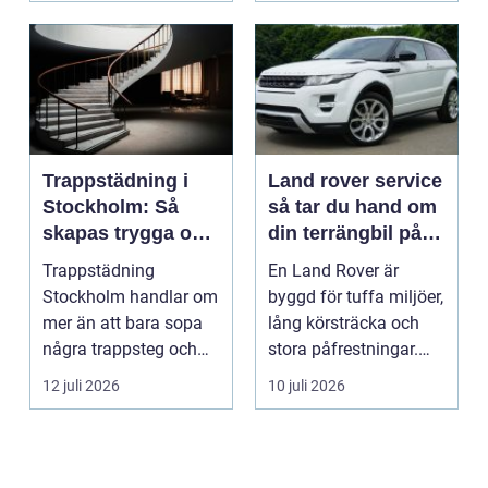
Trappstädning i
Land rover service
Stockholm: Så
så tar du hand om
skapas trygga och
din terrängbil på
trivsamma
rätt sätt
Trappstädning
En Land Rover är
trapphus
Stockholm handlar om
byggd för tuffa miljöer,
mer än att bara sopa
lång körsträcka och
några trappsteg och
stora påfrestningar.
torka en...
Samtidigt är det ...
12 juli 2026
10 juli 2026