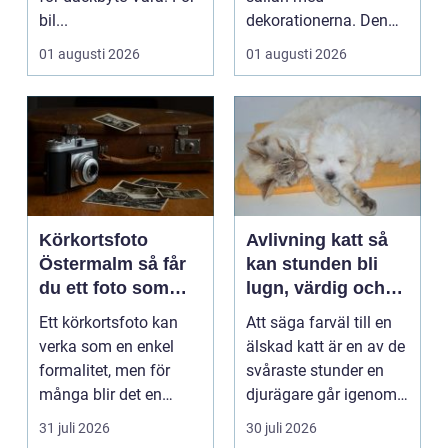
bil...
dekorationerna. Den
börjar i köket....
01 augusti 2026
01 augusti 2026
Körkortsfoto
Avlivning katt så
Östermalm så får
kan stunden bli
du ett foto som
lugn, värdig och
alltid blir godkänt
trygg
Ett körkortsfoto kan
Att säga farväl till en
verka som en enkel
älskad katt är en av de
formalitet, men för
svåraste stunder en
många blir det en
djurägare går igenom.
oväntad källa till str...
Beslutet o...
31 juli 2026
30 juli 2026