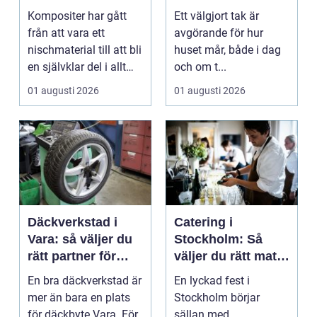
högpresterande
får ett tak som
Kompositer har gått
Ett välgjort tak är
produkt
håller
från att vara ett
avgörande för hur
nischmaterial till att bli
huset mår, både i dag
en självklar del i allt
och om t...
från vindkr...
01 augusti 2026
01 augusti 2026
Däckverkstad i
Catering i
Vara: så väljer du
Stockholm: Så
rätt partner för
väljer du rätt mat
säker körning året
till ditt evenemang
En bra däckverkstad är
En lyckad fest i
runt
mer än bara en plats
Stockholm börjar
för däckbyte Vara. För
sällan med