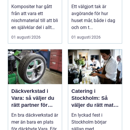
högpresterande
får ett tak som
Kompositer har gått
Ett välgjort tak är
produkt
håller
från att vara ett
avgörande för hur
nischmaterial till att bli
huset mår, både i dag
en självklar del i allt
och om t...
från vindkr...
01 augusti 2026
01 augusti 2026
Däckverkstad i
Catering i
Vara: så väljer du
Stockholm: Så
rätt partner för
väljer du rätt mat
säker körning året
till ditt evenemang
En bra däckverkstad är
En lyckad fest i
runt
mer än bara en plats
Stockholm börjar
för däckbyte Vara. För
sällan med