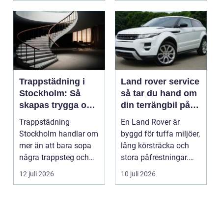
Trappstädning i
Land rover service
Stockholm: Så
så tar du hand om
skapas trygga och
din terrängbil på
trivsamma
rätt sätt
Trappstädning
En Land Rover är
trapphus
Stockholm handlar om
byggd för tuffa miljöer,
mer än att bara sopa
lång körsträcka och
några trappsteg och
stora påfrestningar.
torka en...
Samtidigt är det ...
12 juli 2026
10 juli 2026