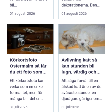
bil...
dekorationerna. Den
börjar i köket....
01 augusti 2026
01 augusti 2026
Körkortsfoto
Avlivning katt så
Östermalm så får
kan stunden bli
du ett foto som
lugn, värdig och
alltid blir godkänt
trygg
Ett körkortsfoto kan
Att säga farväl till en
verka som en enkel
älskad katt är en av de
formalitet, men för
svåraste stunder en
många blir det en
djurägare går igenom.
oväntad källa till str...
Beslutet o...
31 juli 2026
30 juli 2026