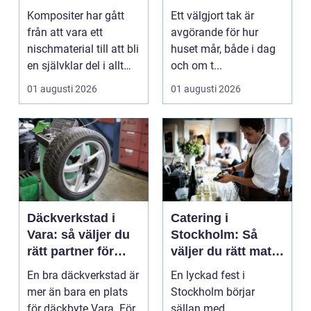
högpresterande
får ett tak som
Kompositer har gått
Ett välgjort tak är
produkt
håller
från att vara ett
avgörande för hur
nischmaterial till att bli
huset mår, både i dag
en självklar del i allt
och om t...
från vindkr...
01 augusti 2026
01 augusti 2026
Däckverkstad i
Catering i
Vara: så väljer du
Stockholm: Så
rätt partner för
väljer du rätt mat
säker körning året
till ditt evenemang
En bra däckverkstad är
En lyckad fest i
runt
mer än bara en plats
Stockholm börjar
för däckbyte Vara. För
sällan med