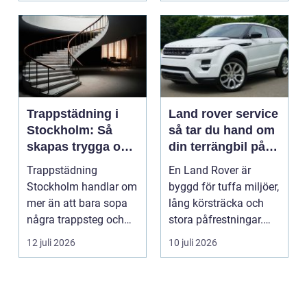
Trappstädning i
Land rover service
Stockholm: Så
så tar du hand om
skapas trygga och
din terrängbil på
trivsamma
rätt sätt
Trappstädning
En Land Rover är
trapphus
Stockholm handlar om
byggd för tuffa miljöer,
mer än att bara sopa
lång körsträcka och
några trappsteg och
stora påfrestningar.
torka en...
Samtidigt är det ...
12 juli 2026
10 juli 2026