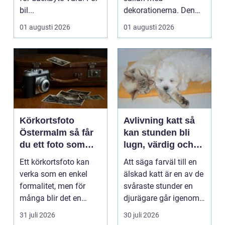
bil...
dekorationerna. Den
börjar i köket....
01 augusti 2026
01 augusti 2026
Körkortsfoto
Avlivning katt så
Östermalm så får
kan stunden bli
du ett foto som
lugn, värdig och
alltid blir godkänt
trygg
Ett körkortsfoto kan
Att säga farväl till en
verka som en enkel
älskad katt är en av de
formalitet, men för
svåraste stunder en
många blir det en
djurägare går igenom.
oväntad källa till str...
Beslutet o...
31 juli 2026
30 juli 2026