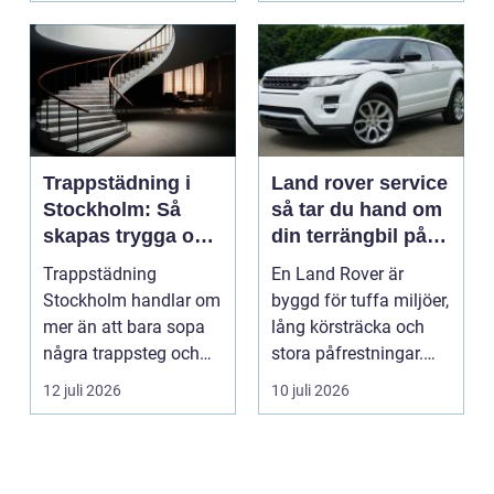
Trappstädning i
Land rover service
Stockholm: Så
så tar du hand om
skapas trygga och
din terrängbil på
trivsamma
rätt sätt
Trappstädning
En Land Rover är
trapphus
Stockholm handlar om
byggd för tuffa miljöer,
mer än att bara sopa
lång körsträcka och
några trappsteg och
stora påfrestningar.
torka en...
Samtidigt är det ...
12 juli 2026
10 juli 2026