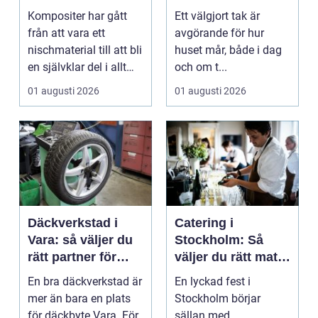
högpresterande
får ett tak som
Kompositer har gått
Ett välgjort tak är
produkt
håller
från att vara ett
avgörande för hur
nischmaterial till att bli
huset mår, både i dag
en självklar del i allt
och om t...
från vindkr...
01 augusti 2026
01 augusti 2026
Däckverkstad i
Catering i
Vara: så väljer du
Stockholm: Så
rätt partner för
väljer du rätt mat
säker körning året
till ditt evenemang
En bra däckverkstad är
En lyckad fest i
runt
mer än bara en plats
Stockholm börjar
för däckbyte Vara. För
sällan med