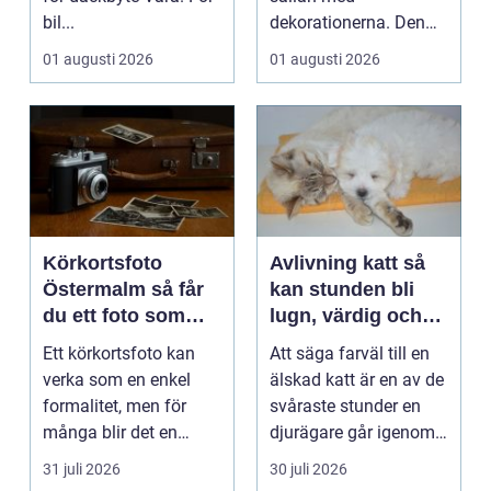
bil...
dekorationerna. Den
börjar i köket....
01 augusti 2026
01 augusti 2026
Körkortsfoto
Avlivning katt så
Östermalm så får
kan stunden bli
du ett foto som
lugn, värdig och
alltid blir godkänt
trygg
Ett körkortsfoto kan
Att säga farväl till en
verka som en enkel
älskad katt är en av de
formalitet, men för
svåraste stunder en
många blir det en
djurägare går igenom.
oväntad källa till str...
Beslutet o...
31 juli 2026
30 juli 2026