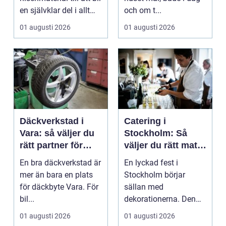
en självklar del i allt
och om t...
från vindkr...
01 augusti 2026
01 augusti 2026
Däckverkstad i
Catering i
Vara: så väljer du
Stockholm: Så
rätt partner för
väljer du rätt mat
säker körning året
till ditt evenemang
En bra däckverkstad är
En lyckad fest i
runt
mer än bara en plats
Stockholm börjar
för däckbyte Vara. För
sällan med
bil...
dekorationerna. Den
börjar i köket....
01 augusti 2026
01 augusti 2026