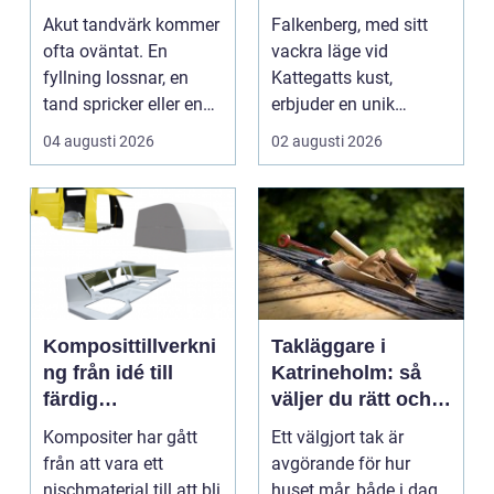
tanden gör ont
hem
Akut tandvärk kommer
Falkenberg, med sitt
ofta oväntat. En
vackra läge vid
fyllning lossnar, en
Kattegatts kust,
tand spricker eller en
erbjuder en unik
visdomstand svulln...
livsupplevelse för ...
04 augusti 2026
02 augusti 2026
Komposittillverkni
Takläggare i
ng från idé till
Katrineholm: så
färdig
väljer du rätt och
högpresterande
får ett tak som
Kompositer har gått
Ett välgjort tak är
produkt
håller
från att vara ett
avgörande för hur
nischmaterial till att bli
huset mår, både i dag