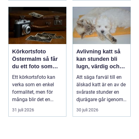
Körkortsfoto
Avlivning katt så
Östermalm så får
kan stunden bli
du ett foto som
lugn, värdig och
alltid blir godkänt
trygg
Ett körkortsfoto kan
Att säga farväl till en
verka som en enkel
älskad katt är en av de
formalitet, men för
svåraste stunder en
många blir det en
djurägare går igenom.
oväntad källa till str...
Beslutet o...
31 juli 2026
30 juli 2026