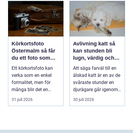
Körkortsfoto
Avlivning katt så
Östermalm så får
kan stunden bli
du ett foto som
lugn, värdig och
alltid blir godkänt
trygg
Ett körkortsfoto kan
Att säga farväl till en
verka som en enkel
älskad katt är en av de
formalitet, men för
svåraste stunder en
många blir det en
djurägare går igenom.
oväntad källa till str...
Beslutet o...
31 juli 2026
30 juli 2026