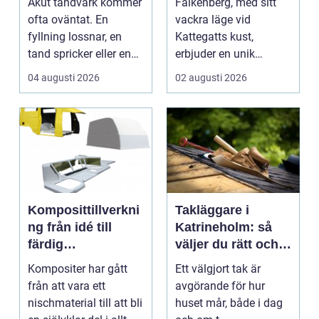
Akut tandvärk kommer
Falkenberg, med sitt
ofta oväntat. En
vackra läge vid
fyllning lossnar, en
Kattegatts kust,
tand spricker eller en
erbjuder en unik
visdomstand svulln...
livsupplevelse för ...
04 augusti 2026
02 augusti 2026
Komposittillverkni
Takläggare i
ng från idé till
Katrineholm: så
färdig
väljer du rätt och
högpresterande
får ett tak som
Kompositer har gått
Ett välgjort tak är
produkt
håller
från att vara ett
avgörande för hur
nischmaterial till att bli
huset mår, både i dag