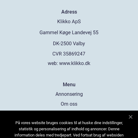
Adress
web:
www.klikko.dk
Menu
Annonsering
Om oss
Cookies
På vores website bruges cookies til at huske dine indstillinger,
Kontakta oss
statistik og personalisering af indhold og annoncer. Denne
Sitemap
information deles med tredjepart. Ved fortsat brug af websiden