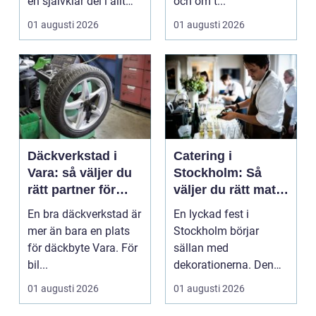
en självklar del i allt
och om t...
från vindkr...
01 augusti 2026
01 augusti 2026
Däckverkstad i
Catering i
Vara: så väljer du
Stockholm: Så
rätt partner för
väljer du rätt mat
säker körning året
till ditt evenemang
En bra däckverkstad är
En lyckad fest i
runt
mer än bara en plats
Stockholm börjar
för däckbyte Vara. För
sällan med
bil...
dekorationerna. Den
börjar i köket....
01 augusti 2026
01 augusti 2026