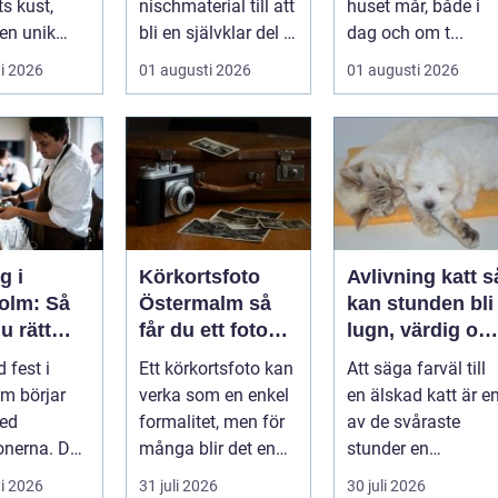
s kust,
nischmaterial till att
huset mår, både i
 en unik
bli en självklar del i
dag och om t...
velse för ...
allt från vindkr...
i 2026
01 augusti 2026
01 augusti 2026
g i
Körkortsfoto
Avlivning katt så
olm: Så
Östermalm så
kan stunden bli
u rätt
får du ett foto
lugn, värdig oc
 ditt
som alltid blir
trygg
 fest i
Ett körkortsfoto kan
Att säga farväl till
mang
godkänt
m börjar
verka som en enkel
en älskad katt är e
med
formalitet, men för
av de svåraste
onerna. Den
många blir det en
stunder en
öket....
oväntad källa till
djurägare går
i 2026
31 juli 2026
30 juli 2026