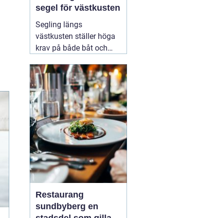
segel för västkusten
Segling längs
västkusten ställer höga
krav på både båt och
utrustning. Vinden
skiftar snabbt, sjön
bygger upp brantare
vågor än i skärgårdar
innanför, och säsongen
lockar allt från
semesterseglare till
målmedvetna
kappseglare. För den
som
08 augusti 2026
Restaurang
sundbyberg en