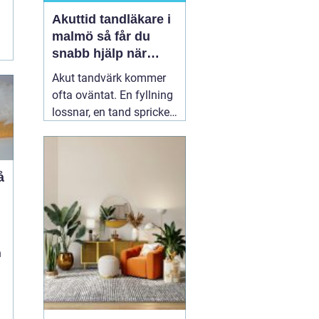
Akuttid tandläkare i
malmö så får du
snabb hjälp när
tanden gör ont
Akut tandvärk kommer
ofta oväntat. En fyllning
lossnar, en tand spricker
eller en visdomstand
svullnar upp över en
natt. I den stunden vill de
flesta ha svar på en
enda fråga: Hur får jag
h
snabbt
04 augusti 2026
n