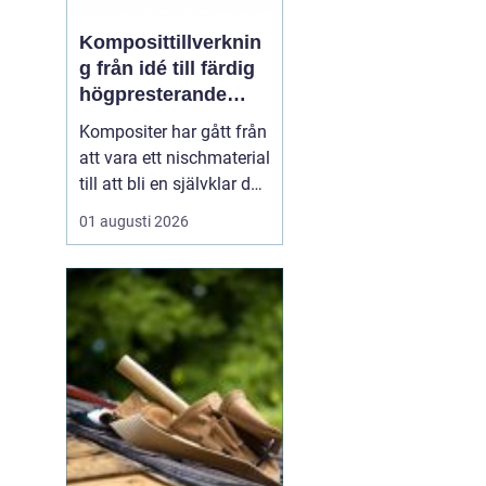
Komposittillverknin
g från idé till färdig
högpresterande
produkt
Kompositer har gått från
att vara ett nischmaterial
till att bli en självklar del
i allt från vindkraftverk
01 augusti 2026
och tåg till
industrimaskiner och
specialfordon.
Komposittillverkning
handlar om att
kombinera två eller fler
material för att skapa
något som...