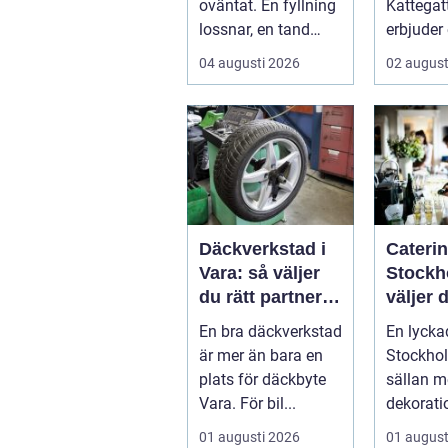
oväntat. En fyllning
Kattegatt
lossnar, en tand
erbjuder
spricker eller en
livsupple
04 augusti 2026
02 august
visdomstand
svulln...
Däckverkstad i
Caterin
Vara: så väljer
Stockh
du rätt partner
väljer d
för säker
mat till
En bra däckverkstad
En lyckad
körning året
evene
är mer än bara en
Stockhol
runt
plats för däckbyte
sällan 
Vara. För bil...
dekorati
börjar i k
01 augusti 2026
01 august