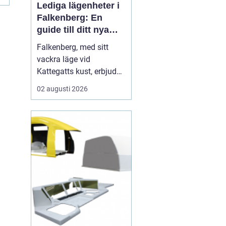
..
Lediga lägenheter i
Falkenberg: En
guide till ditt nya
hem
Falkenberg, med sitt
vackra läge vid
Kattegatts kust, erbjuder
en unik livsupplevelse
02 augusti 2026
för privatpersoner och
familjer. För dig som
letar efter lediga
lägenheter Falkenberg,
finns det ett flertal
möjligheter att utforska.
I de...