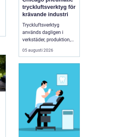
tryckluftsverktyg för
krävande industri
Tryckluftsverktyg
används dagligen i
verkstäder, produktion,
service och underhåll. De
05 augusti 2026
ska leverera högt
vridmoment, klara tuffa
skift och samtidigt vara
säkra och ergonomiska
för användaren. Chicago
Pneumatic är ett av de
mest etablerade namnen
i de...