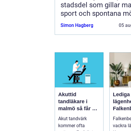
stadsdel som gillar ma
sport och spontana m
Simon Hagberg
05 au
Akuttid
Lediga
tandläkare i
lägenhe
malmö så får du
Falken
snabb hjälp när
guide ti
Akut tandvärk
Falkenbe
tanden gör ont
hem
kommer ofta
vackra l