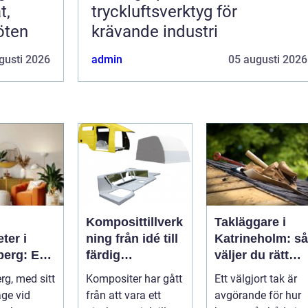
t,
tryckluftsverktyg för
öten
krävande industri
gusti 2026
admin
05 augusti 2026
Komposittillverk
Takläggare i
ter i
ning från idé till
Katrineholm: så
berg: En
färdig
väljer du rätt
ll ditt nya
högpresterande
och får ett tak
rg, med sitt
Kompositer har gått
Ett välgjort tak är
produkt
som håller
äge vid
från att vara ett
avgörande för hur