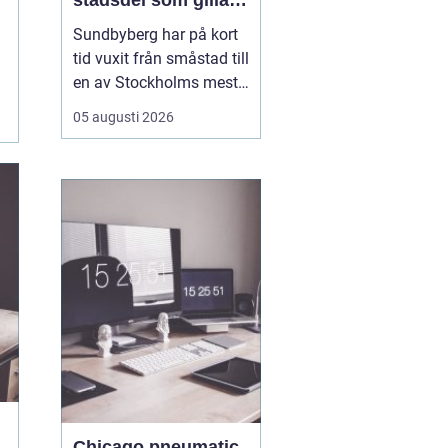
stadsdel som gillar
mat, sport och
Sundbyberg har på kort
spontana möten
tid vuxit från småstad till
en av Stockholms mest
levande knutpunkter.
05 augusti 2026
Med nya bostäder,
företag och bättre
kommunikationer har
också restauranglivet
tagit fart. Här blandas
kvarterskrogar, trendiga
bistron och sportbarer
på en...
Chicago pneumatic